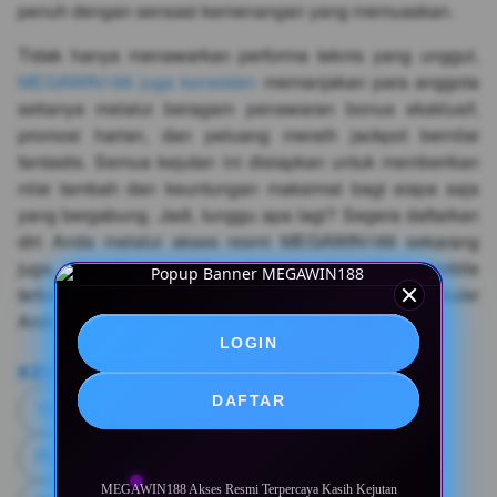
penuh dengan sensasi kemenangan yang memuaskan.
Tidak hanya menawarkan performa teknis yang unggul,
MEGAWIN188 juga konsisten
memanjakan para anggota
setianya melalui beragam penawaran bonus eksklusif,
promosi harian, dan peluang meraih jackpot bernilai
fantastis. Semua kejutan ini disiapkan untuk memberikan
nilai tambah dan keuntungan maksimal bagi siapa saja
yang bergabung. Jadi, tunggu apa lagi? Segera daftarkan
diri Anda melalui akses resmi MEGAWIN188 sekarang
juga, nikmati kemudahan bermain di aplikasi mobile
terbaik 2026, dan raih kejutan kemenangan spektakuler
Anda hari ini!
LOGIN
KEUNGGULAN MEGAWIN188
DAFTAR
TRANSAKSI QRIS SUPER CEPAT
PLATFORM MODERN 2026
MEGAWIN188 Akses Resmi Terpercaya Kasih Kejutan