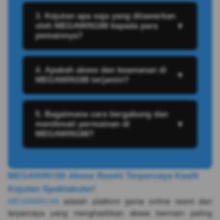
3. Kejutan apa saja yang ditawarkan
oleh MEGAWIN188 kepada para
▼
pemainnya?
4. Apakah akses dan keamanan di
▼
MEGAWIN188 terjamin?
5. Bagaimana cara bergabung dan
menikmati permainan di
▼
MEGAWIN188?
MEGAWIN188 Akses Resmi Terpercaya Kasih
Kejutan Spektakuler!
MEGAWIN188
adalah platform game online resmi dan
terpercaya yang menghadirkan akses bermain paling