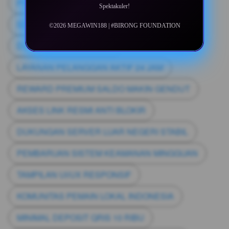
PROSES WITHDRAW INSTAN BEBAS LIMIT
Spektakuler!
SERVER STABIL GAMPANG DIAKSES
©2026 MEGAWIN188 | #BIRONG FOUNDATION
DUNIA ONLINE MODERN
LAYANAN PELANGGAN AKTIF 24 JAM
REWARD PREMIUM SALDO MAKIN GENDUT
AKSES LINK RESMI ANTI BLOKIR
DUKUNGAN SERVER LUAR NEGERI STABIL
PEMBARUAN SISTEM KEAMANAN MINGGUAN
TAMPILAN UI/UX RESPONSIF
KOMUNITAS PEMAIN LOKAL INDONESIA
MINIMAL DEPOSIT QRIS 10 RIBU