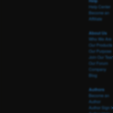
Help
Help Center
Become an
Affiliate
About Us
Who We Are
Our Products
Our Purpose
Join Our Tea
Our Forum
Company
Blog
Authors
Become an
Author
Author Sign I